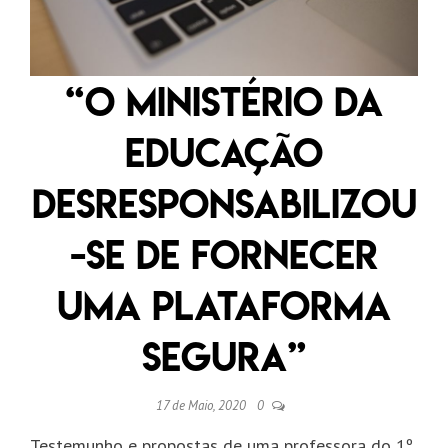
“O Ministério da
Educação
desresponsabilizou
-se de fornecer
uma plataforma
segura”
17 de Maio, 2020
0
Testemunho e propostas de uma professora do 1º